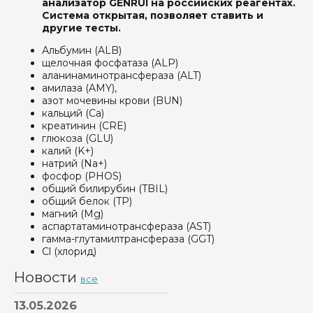
анализатор GENRUI на российских реагентах.
Система открытая, позволяет ставить и
другие тесты.
Альбумин (ALB)
щелочная фосфатаза (ALP)
аланинаминотрансфераза (ALT)
амилаза (AMY),
азот мочевины крови (BUN)
кальций (Cа)
креатинин (CRE)
глюкоза (GLU)
калий (K+)
натрий (Na+)
фосфор (PHOS)
общий билирубин (TBIL)
общий белок (TP)
магний (Mg)
аспартатаминотрансфераза (AST)
гамма-глутамилтрансфераза (GGT)
Cl (хлорид)
Новости
все
13.05.2026